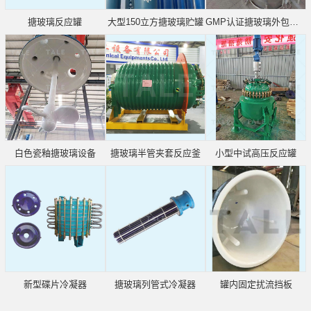
搪玻璃反应罐
大型150立方搪玻璃贮罐
GMP认证搪玻璃外包不锈钢
白色瓷釉搪玻璃设备
搪玻璃半管夹套反应釜
小型中试高压反应罐
新型碟片冷凝器
搪玻璃列管式冷凝器
罐内固定扰流挡板