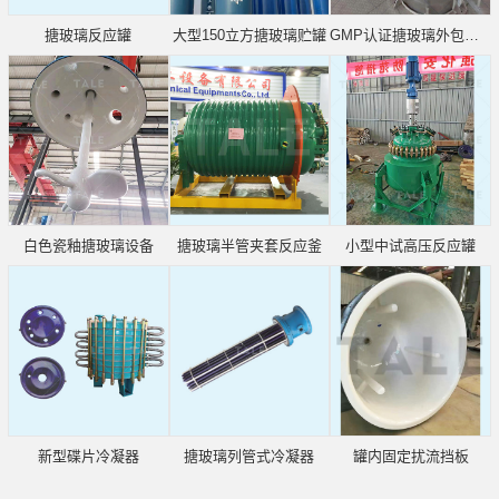
搪玻璃反应罐
大型150立方搪玻璃贮罐
GMP认证搪玻璃外包不锈钢
白色瓷釉搪玻璃设备
搪玻璃半管夹套反应釜
小型中试高压反应罐
新型碟片冷凝器
搪玻璃列管式冷凝器
罐内固定扰流挡板