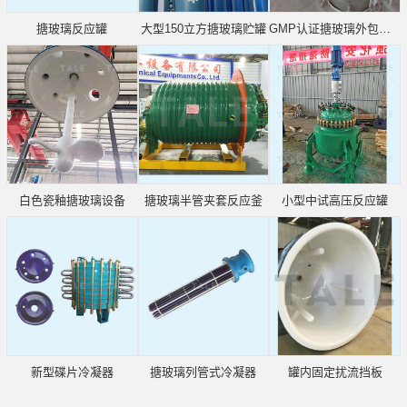
搪玻璃反应罐
大型150立方搪玻璃贮罐
GMP认证搪玻璃外包不锈钢
白色瓷釉搪玻璃设备
搪玻璃半管夹套反应釜
小型中试高压反应罐
新型碟片冷凝器
搪玻璃列管式冷凝器
罐内固定扰流挡板